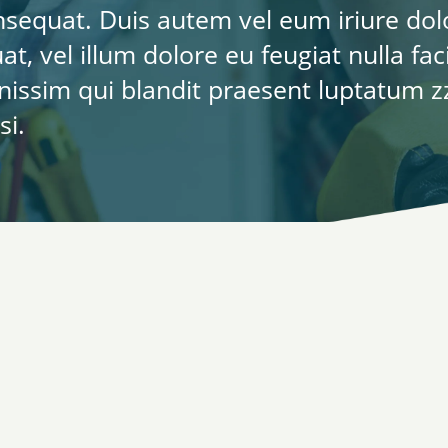
equat. Duis autem vel eum iriure dolor
t, vel illum dolore eu feugiat nulla faci
nissim qui blandit praesent luptatum zz
si.