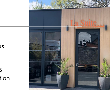
ps
s
tion