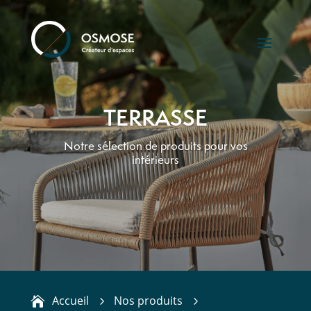
TERRASSE
Notre sélection de produits pour vos
intérieurs
Accueil
Nos produits
5
5