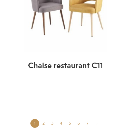
Chaise restaurant C11
1
2
3
4
5
6
7
→